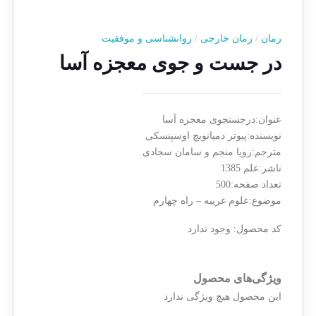
رمان
/
رمان خارجی
/
روانشناسی و موفقیت
در جست و جوی معجزه آسا
عنوان:درجستجوی معجزه آسا
نویسنده:پیوتر دمیانویچ اوسپنسکی
مترجم:رویا منجم و سامان سجادی
ناشر:علم 1385
تعداد صفحه:500
موضوع:علوم غریبه – راه چهارم
کد محصول:
وجود ندارد
ویژگی‌های محصول
این محصول هیچ ویژگی ندارد