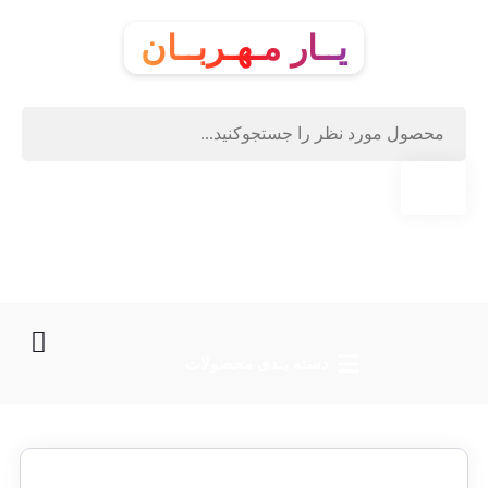
یــار مـهـربــان
دسته‌ بندی محصولات