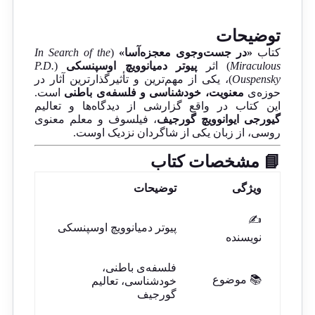
توضیحات
کتاب
«در جست‌وجوی معجزه‌آسا»
(
In Search of the
Miraculous
) اثر
پیوتر دمیانوویچ اوسپنسکی
(
P.D.
Ouspensky
)، یکی از مهم‌ترین و تأثیرگذارترین آثار در
حوزه‌ی
معنویت، خودشناسی و فلسفه‌ی باطنی
است.
این کتاب در واقع گزارشی از دیدگاه‌ها و تعالیم
گیورجی ایوانوویچ گورجیف
، فیلسوف و معلم معنوی
روسی، از زبان یکی از شاگردان نزدیک اوست.
📘 مشخصات کتاب
ویژگی
توضیحات
✍️
پیوتر دمیانوویچ اوسپنسکی
نویسنده
فلسفه‌ی باطنی،
📚 موضوع
خودشناسی، تعالیم
گورجیف