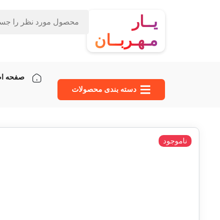
یــار
مـهـربــان
صفحه ا
دسته‌ بندی محصولات
ناموجود