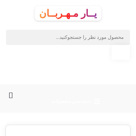
یــار مـهـربــان
دسته‌ بندی محصولات