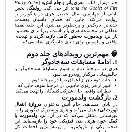
جلد دوم از کتاب
«هری پاتر و جام آتش»
(
Harry Potter
and the Goblet of Fire
) اثر
جی. کی. رولینگ
، بخش
پایانی از چهارمین سال تحصیل هری در هاگوارتز را
روایت می‌کند—جایی که فضای داستان به‌شدت
جدی‌تر، تاریک‌تر و پرخطرتر می‌شود. این جلد، نقطهٔ
عطفی در مجموعهٔ هری پاتر است، زیرا برای نخستین
بار
لرد ولدمورت به‌طور کامل بازمی‌گردد
و تهدیدی
واقعی و ملموس برای دنیای جادوگری ایجاد می‌کند.
🧠 مهم‌ترین رویدادهای جلد دوم
1.
ادامهٔ مسابقات سه‌جادوگر
هری در مرحلهٔ دوم و سوم مسابقهٔ سه‌جادوگر با
چالش‌هایی مرگبار روبه‌رو می‌شود:
نجات دوستان از اعماق دریا در مرحلهٔ دوم
عبور از هزارتوی جادویی در مرحلهٔ سوم، جایی که
خطرات واقعی جان شرکت‌کنندگان را تهدید می‌کند
2.
بازگشت ولدمورت
در پایان مسابقه، جام آتش به‌عنوان
دروازهٔ انتقال
(پورت‌کی)
عمل می‌کند و هری و سدریک دیگوری را به
قبرستانی منتقل می‌کند که در آن،
لرد ولدمورت با
کمک خون هری، بدن فیزیکی خود را بازمی‌یابد
. این
صحنه یکی از تاریک‌ترین و پرتنش‌ترین لحظات کل