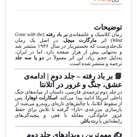
توضیحات
رمان کلاسیک و عاشقانه‌ی
بر باد رفته
(
Gone with the
Wind
) اثر
مارگارت میچل
، در اصل یک رمان
تک‌جلدی‌ست که نخستین‌بار در سال ۱۹۳۶ منتشر شد
و به‌تنهایی بیش از هزار صفحه دارد. اما در ایران،
به‌دلیل حجم زیاد، این اثر معمولاً در
دو یا سه جلد
ترجمه و منتشر شده است.
📘 بر باد رفته – جلد دوم | ادامه‌ی
عشق، جنگ و غرور در آتلانتا
در جلد دوم ترجمه‌ی فارسی، داستان از میانه‌های جنگ
داخلی آمریکا ادامه پیدا می‌کنه.
اسکارلت اوهارا
، پس
از سقوط آتلانتا، با چالش‌های تازه‌ای روبه‌رو می‌شه: از
بازسازی مزرعه‌ی «تارا» گرفته تا تلاش برای حفظ
غرور خانوادگی، مقابله با فقر، و پیچیدگی‌های
رابطه‌اش با
رت باتلر
.
✍️ مهم‌ترین رویدادهای جلد دوم