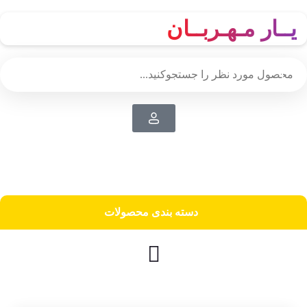
یــار مـهـربــان
دسته‌ بندی محصولات