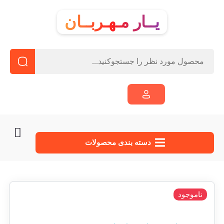
یــار مـهـربــان
دسته‌ بندی محصولات
ناموجود