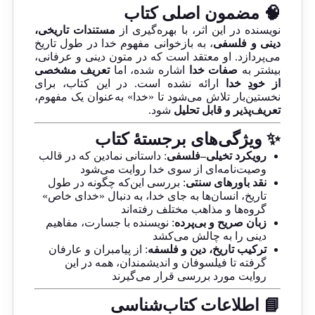
🧠 مضمون اصلی کتاب
نویسنده در این اثر، با بهره‌گیری از
مستندات تاریخی،
دینی و فلسفی
، به بازخوانی مفهوم خدا در طول تاریخ
می‌پردازد. او معتقد است که در متون دینی و عرفانی،
بیشتر به
صفات خدا
اشاره شده، اما
تعریف مشخصی
از خودِ خدا
ارائه نشده است. در این کتاب، برای
نخستین‌بار تلاش می‌شود تا «خدا» به‌عنوان یک مفهوم،
تعریف‌پذیر و قابل تحلیل
شود.
✨ ویژگی‌های برجستهٔ کتاب
رویکرد تخیلی–فلسفی
: داستانی نمادین که در قالب
وصیت‌نامه‌ای از سوی خدا روایت می‌شود
نقد باورهای سنتی
: بررسی این‌که چگونه در طول
تاریخ، انسان‌ها به جای خدا، به دنبال «خدای خاص»
گروه‌ها و مذاهب مختلف رفته‌اند
زبان صریح و بی‌پرده
: نویسنده با جسارت، مفاهیم
دینی را به چالش می‌کشد
ترکیب تاریخ، دین و فلسفه
: از پیامبران و عارفان
گرفته تا فیلسوفان و اندیشمندان، همه در این
روایت مورد بررسی قرار می‌گیرند
📘 اطلاعات کتاب‌شناسی