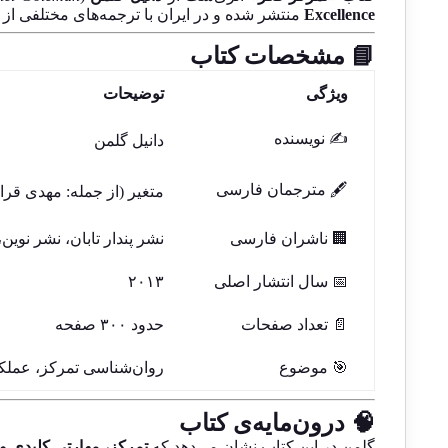
Excellence
منتشر شده و در ایران با ترجمه‌های مختلفی ا
📘 مشخصات کتاب
ویژگی
توضیحات
✍️ نویسنده
دانیل گلمن
🖋️ مترجمان فارسی
متغیر (از جمله: مهدی قراچ
🏢 ناشران فارسی
نشر پندار تابان، نشر نوی
📅 سال انتشار اصلی
۲۰۱۳
📄 تعداد صفحات
حدود ۳۰۰ صفحه
🎯 موضوع
روان‌شناسی تمرکز، عملک
🧠 درون‌مایه‌ی کتاب
گلمن در این کتاب نشان می‌دهد که
تمرکز، مهارتی کلیدی و 