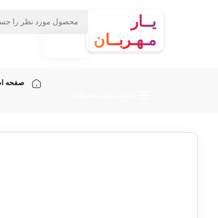
یــار
مـهـربــان
صفحه ا
دسته‌ بندی محصولات