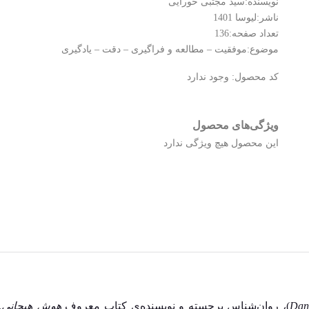
نویسنده:سید مجتبی حورایی
ناشر:لیوسا 1401
تعداد صفحه:136
موضوع:موفقیت – مطالعه و فراگیری – دقت – یادگیری
کد محصول:
وجود ندارد
ویژگی‌های محصول
این محصول هیچ ویژگی ندارد
Dan
)، روان‌شناس برجسته و نویسنده‌ی کتاب معروف
هوش هیجانی
.