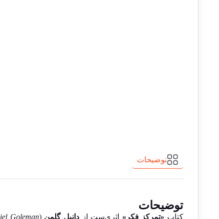
توضیحات
توضیحات
کتاب
«تمرکز فکر»
اثری‌ست از
دانیل گلمن
(
iel Goleman