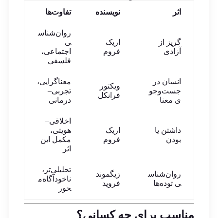
اثر
نویسنده
تفاوت‌ها
روان‌شناس
گریز از
اریک
ی
آزادی
فروم
اجتماعی،
فلسفی
انسان در
معناگرایی،
ویکتور
جست‌وجو
تجربی–
فرانکل
ی معنا
درمانی
اخلاقی–
داشتن یا
اریک
هویتی،
بودن
فروم
مکمل این
اثر
تحلیلی‌تر،
روان‌شناس
زیگموند
ناخودآگاه‌م
ی توده‌ها
فروید
حور
مناسب برای چه کسانی؟