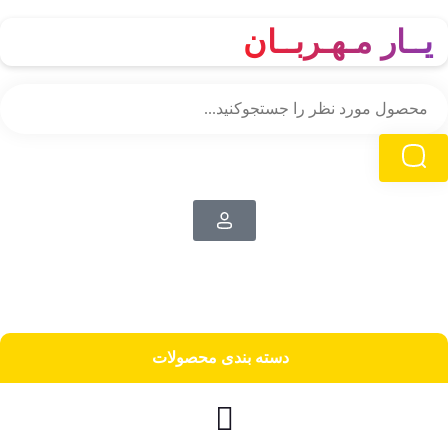
یــار مـهـربــان
دسته‌ بندی محصولات