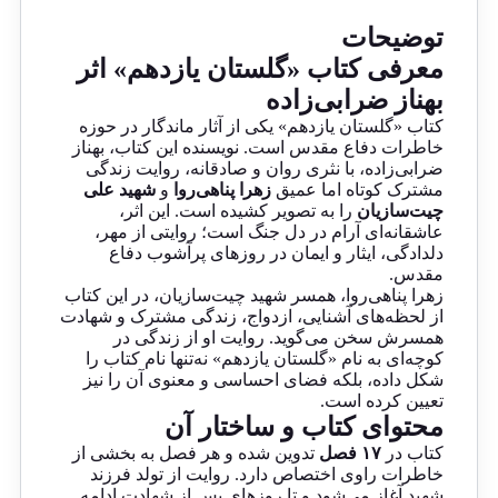
توضیحات
معرفی کتاب «گلستان یازدهم» اثر
بهناز ضرابی‌زاده
کتاب «گلستان یازدهم» یکی از آثار ماندگار در حوزه
خاطرات دفاع مقدس است. نویسنده این کتاب، بهناز
ضرابی‌زاده، با نثری روان و صادقانه، روایت زندگی
مشترک کوتاه اما عمیق
زهرا پناهی‌روا
و
شهید علی
چیت‌سازیان
را به تصویر کشیده است. این اثر،
عاشقانه‌ای آرام در دل جنگ است؛ روایتی از مهر،
دلدادگی، ایثار و ایمان در روزهای پرآشوب دفاع
مقدس.
زهرا پناهی‌روا، همسر شهید چیت‌سازیان، در این کتاب
از لحظه‌های آشنایی، ازدواج، زندگی مشترک و شهادت
همسرش سخن می‌گوید. روایت او از زندگی در
کوچه‌ای به نام «گلستان یازدهم» نه‌تنها نام کتاب را
شکل داده، بلکه فضای احساسی و معنوی آن را نیز
تعیین کرده است.
محتوای کتاب و ساختار آن
کتاب در
۱۷ فصل
تدوین شده و هر فصل به بخشی از
خاطرات راوی اختصاص دارد. روایت از تولد فرزند
شهید آغاز می‌شود و تا روزهای پس از شهادت ادامه