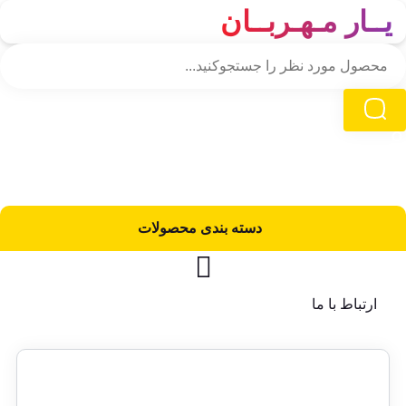
یــار مـهـربــان
دسته‌ بندی محصولات
ارتباط با ما