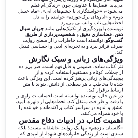
می‌یابد. فصل‌ها با عناوینی چون «زندگی‌ام فیلم
می‌شود»، «خواستگاری با چشم‌های آبی»، «ماه عسل
دوم» و «انارهای ترک‌خورده» خواننده را به دل
لحظه‌هایی ناب و انسانی می‌برد.
نویسنده با بهره‌گیری از تکنیک‌هایی مانند
جریان سیال
ذهن
،
فضاسازی دقیق
و
شخصیت‌پردازی از طریق
گفت‌وگو
، توانسته است خاطرات را از سطح روایت
صرف فراتر ببرد و به تجربه‌ای ادبی و احساسی تبدیل
کند.
ویژگی‌های زبانی و سبک نگارش
نثر کتاب ساده، صمیمی و قابل‌فهم است. ضرابی‌زاده
از جملات کوتاه و مستقیم استفاده کرده و از
پیچیدگی‌های زبانی پرهیز کرده است. این ویژگی باعث
شده تا مخاطب با هر سطحی از دانش، بتواند با متن
ارتباط برقرار کند.
در عین حال، نویسنده توانسته است احساسات راوی را
با دقت و ظرافت منتقل کند. لحظه‌هایی از دلهره، امید،
عشق و اندوه در سراسر کتاب پراکنده‌اند و خواننده را
با خود همراه می‌کنند.
اهمیت کتاب در ادبیات دفاع مقدس
«گلستان یازدهم» تنها یک روایت عاشقانه نیست؛ بلکه
سندی است از زندگی خانواده‌های شهدا، از امیدی که