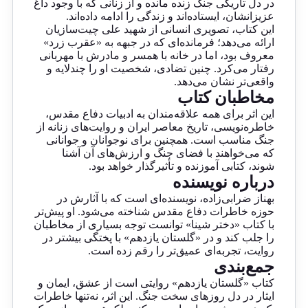
در دل تاریکی جنگ زنده مانده و از زنانی که با وجود داغ
عزیزانشان، ایستاده‌اند و زندگی را ادامه داده‌اند.
این کتاب، تصویری انسانی از شهید علی چیت‌سازیان
ارائه می‌دهد؛ فرمانده‌ای که در جبهه به «عقرب زرد»
معروف بود، اما در خانه با همسر و مادرش با مهربانی
رفتار می‌کرد. چنین تضادی، شخصیت او را چندلایه و
واقعی‌تر نشان می‌دهد.
مخاطبان کتاب
این اثر برای همه علاقه‌مندان به ادبیات دفاع مقدس،
خاطره‌نویسی، تاریخ معاصر ایران و روایت‌های زنانه از
جنگ مناسب است. همچنین برای نوجوانان و جوانانی
که می‌خواهند با فضای جنگ و ارزش‌های آن آشنا
شوند، کتابی آموزنده و تأثیرگذار خواهد بود.
درباره نویسنده
بهناز ضرابی‌زاده، نویسنده‌ای است که با آثارش در
حوزه خاطرات دفاع مقدس شناخته می‌شود. او پیش‌تر
با کتاب «دختر شینا» توانست توجه بسیاری از مخاطبان
را جلب کند و در «گلستان یازدهم» با پختگی بیشتر در
روایت، تجربه‌ای عمیق‌تر را رقم زده است.
جمع‌بندی
کتاب «گلستان یازدهم» روایتی است از عشق، ایمان و
ایثار در دل روزهای سخت جنگ. این اثر، نه‌تنها خاطرات