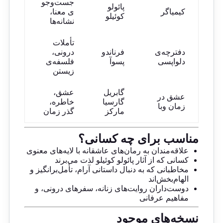
جست‌وجو
پائولو
کیمیاگر
ی معنا،
کوئیلو
نشانه‌ها
تأملات
دفترچه‌ی
فرناندو
درونی،
دلواپسی
پسوآ
فلسفه‌ی
زیستن
گابریل
عشق،
عشق در
گارسیا
خاطره،
زمان وبا
مارکز
گذر زمان
مناسب برای چه کسانی؟
علاقه‌مندان به رمان‌های عاشقانه با لایه‌های معنوی
کسانی که از آثار پائولو کوئیلو لذت می‌برند
مخاطبانی که به دنبال داستانی آرام، تأمل‌برانگیز و
الهام‌بخش‌اند
دوست‌داران روایت‌های زنانه، سفرهای درونی، و
مفاهیم عرفانی
نسخه‌های موجود