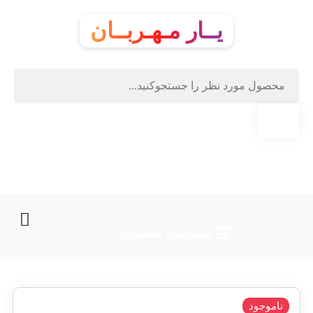
یــار مـهـربــان
دسته‌ بندی محصولات
ناموجود