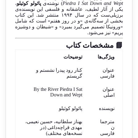
Piedra I Sat Down and Wept
) نوشته‌ی
پائولو کوئیلو
،
یکی از آثار لطیف، عاشقانه و فلسفی این نویسنده‌ی
برزیلی‌ست که در سال ۱۹۹۴ منتشر شد. این کتاب
بخشی از سه‌گانه‌ی «و در روز هفتم» است که شامل
«ورونیکا تصمیم می‌گیرد بمیرد» و «شیطان و دوشیزه
پریم» نیز می‌شود.
📘 مشخصات کتاب
ویژگی‌ها
توضیحات
عنوان
کنار رود پیدرا نشستم و
فارسی
گریستم
عنوان
By the River Piedra I Sat
Down and Wept
اصلی
نویسنده
پائولو کوئیلو
مترجما
بهناز سلطانیه، حسین نعیمی،
ن
مهدی قراچه‌داغی (در
فارسی
نسخه‌های مختلف)