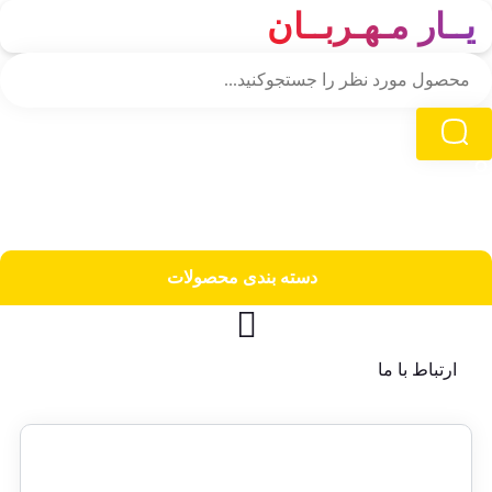
یــار مـهـربــان
دسته‌ بندی محصولات
ارتباط با ما