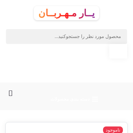
یــار مـهـربــان
دسته‌ بندی محصولات
ناموجود