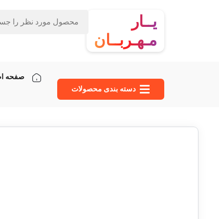
یــار
مـهـربــان
صفحه ا
دسته‌ بندی محصولات