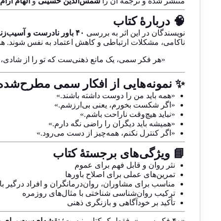
منتشر شده و ترجمهٔ آن را
شمس‌الدین حسینی
و
الهام آرام‌ن
🧠 دربارهٔ کتاب
نویسندگان در این اثر به بررسی
۴۰ باور نادرست و آسیب‌زننده
ناکامی، مشکلات ارتباطی و کاهش اعتماد به نفس شوند. هدف
«هر فکر سمی، یک مانع ذهنی‌ست که تو را از شادی، 
✨ نمونه‌هایی از افکار سمی مطرح‌شده
«همه باید من را دوست داشته باشند.»
«اگر شکست بخورم، یعنی بی‌ارزشم.»
«نباید هیچ‌وقت ناراحت باشم.»
«همیشه باید دیگران را راضی نگه دارم.»
«اگر کنترل نکنم، همه‌چیز از دست می‌رود.»
📘 ویژگی‌های برجستهٔ کتاب
نثر روان و قابل فهم برای عموم
تمرین‌های عملی برای اصلاح باورها
مناسب برای مشاوران، روان‌درمانگران و افراد درگیر با
ترکیب روان‌شناسی شناختی با مثال‌های روزمره
تأکید بر خودآگاهی و بازنگری ذهنی
«۴۰ فکر سمی»، فقط یک کتاب نیست؛
نقشه‌ای‌ست برای پ