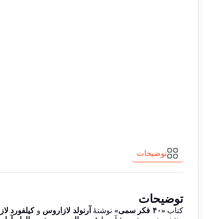
توضیحات
توضیحات
کتاب
«۴۰ فکر سمی»
نوشتهٔ
آرنولد لازاروس
و
کیلفورد لا