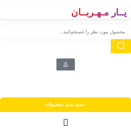
یــار مـهـربــان
دسته‌ بندی محصولات