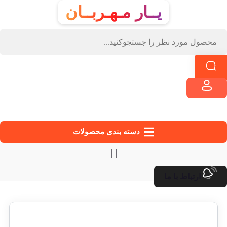
یــار مـهـربــان
دسته‌ بندی محصولات
ارتباط با ما