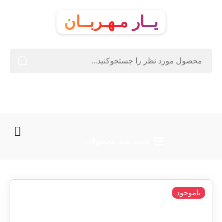
یــار مـهـربــان
دسته‌ بندی محصولات
ناموجود