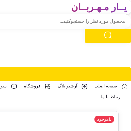
یــار مـهـربــان
صفحه اصلی
آرشیو بلاگ
فروشگاه
سوال
ارتباط با ما
ناموجود