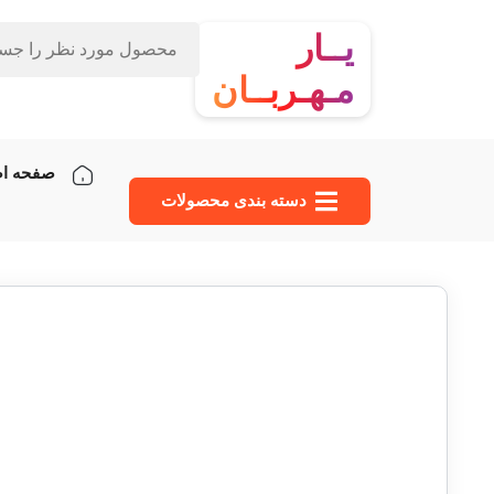
یــار
مـهـربــان
صفحه ا
دسته‌ بندی محصولات