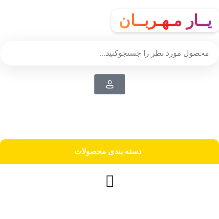
یــار مـهـربــان
دسته‌ بندی محصولات