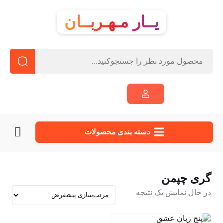
یــار مـهـربــان
دسته‌ بندی محصولات
گری چپمن
در حال نمایش یک نتیجه