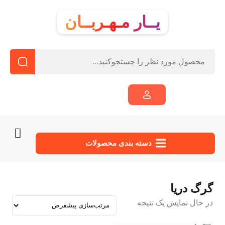
یــار مـهـربــان
دسته‌ بندی محصولات
گرگ دریا
در حال نمایش یک نتیجه