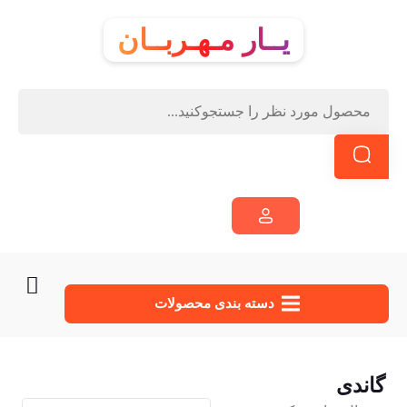
یــار مـهـربــان
دسته‌ بندی محصولات
گاندی