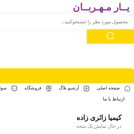
یــار مـهـربــان
صفحه اصلی
آرشیو بلاگ
فروشگاه
سوال
ارتباط با ما
کیمیا زائری زاده
در حال نمایش یک نتیجه