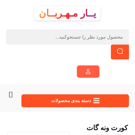
یــار مـهـربــان
دسته‌ بندی محصولات
کورت ونه گات