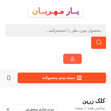
یــار مـهـربــان
دسته‌ بندی محصولات
کلک زرین
نمایش همه 2 نتیجه