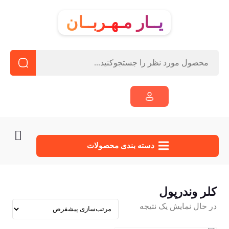
یــار مـهـربــان
دسته‌ بندی محصولات
کلر وندرپول
در حال نمایش یک نتیجه