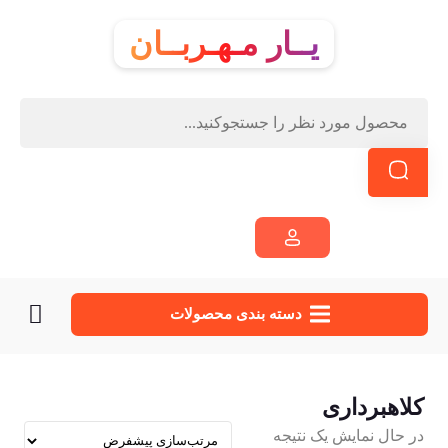
یــار مـهـربــان
دسته‌ بندی محصولات
کلاهبرداری
در حال نمایش یک نتیجه