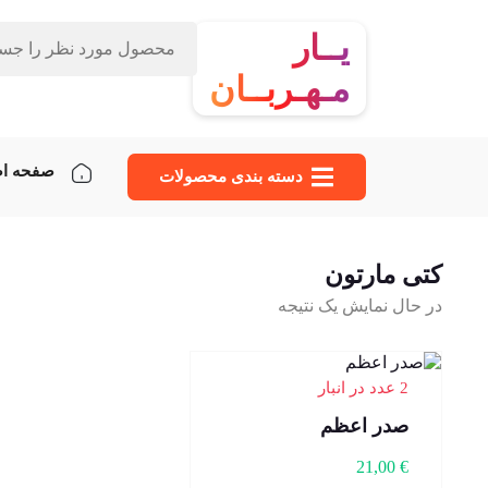
یــار
مـهـربــان
صفحه ا
دسته‌ بندی محصولات
کتی مارتون
در حال نمایش یک نتیجه
2 عدد در انبار
صدر اعظم
21,00
€