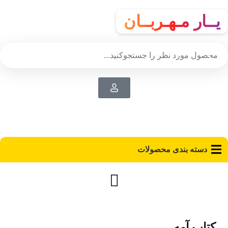
یــار مـهـربــان
دسته‌ بندی محصولات
کتاب آمه