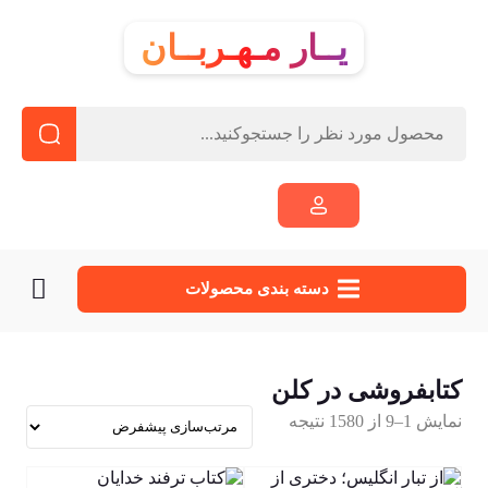
یــار مـهـربــان
دسته‌ بندی محصولات
کتابفروشی در کلن
نمایش 1–9 از 1580 نتیجه