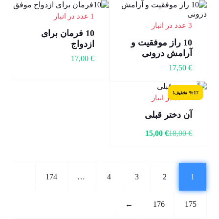
1 عدد در انبار
3 عدد در انبار
10 فرمان برای
10 راز موفقیت و
ازدواج
آرامش درونی
17,00
€
17,50
€
%17 تخفیف!
4 عدد در انبار
آن دختر قبلی
15,00
€
18,00
€
174
…
4
3
2
1
←
176
175