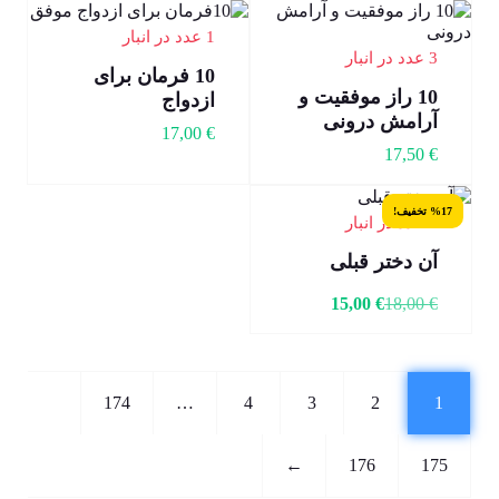
1 عدد در انبار
3 عدد در انبار
10 فرمان برای
10 راز موفقیت و
ازدواج
آرامش درونی
17,00
€
17,50
€
%17 تخفیف!
4 عدد در انبار
آن دختر قبلی
15,00
€
18,00
€
174
…
4
3
2
1
←
176
175