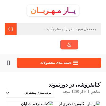
یــار مـهـربــان
دسته‌ بندی محصولات
کتابفروشی در دورتموند
نمایش 1–9 از 1580 نتیجه