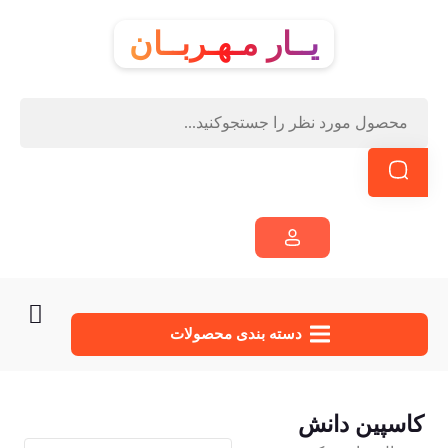
یــار مـهـربــان
دسته‌ بندی محصولات
کاسپین دانش