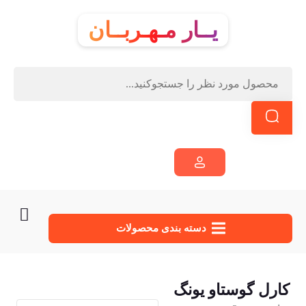
یــار مـهـربــان
دسته‌ بندی محصولات
کارل گوستاو یونگ