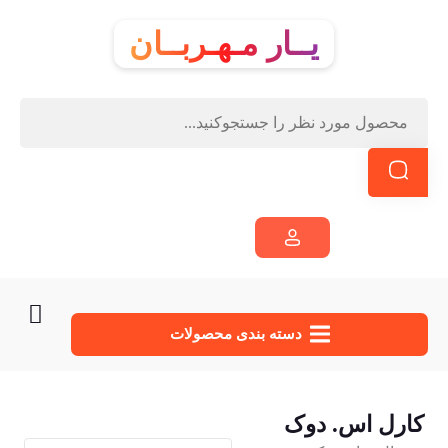
یــار مـهـربــان
دسته‌ بندی محصولات
کارل اس. دوک