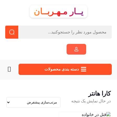
یــار مـهـربــان
دسته‌ بندی محصولات
کارا هانتر
در حال نمایش یک نتیجه