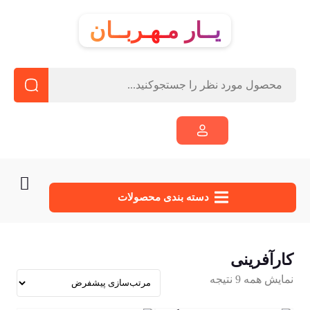
یــار مـهـربــان
دسته‌ بندی محصولات
کارآفرینی
نمایش همه 9 نتیجه