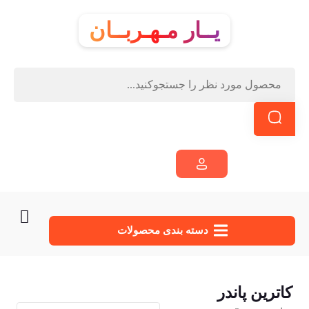
یــار مـهـربــان
دسته‌ بندی محصولات
کاترین پاندر