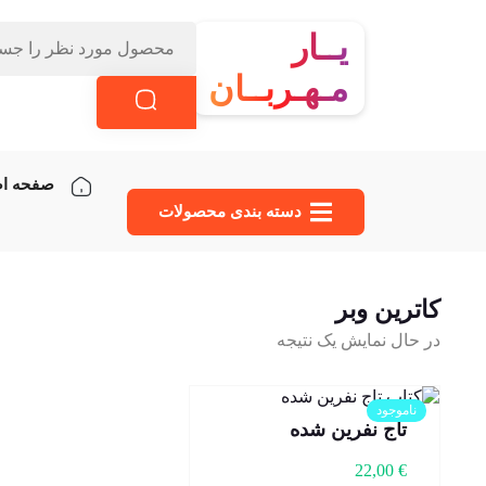
یــار
مـهـربــان
صفحه ا
دسته‌ بندی محصولات
کاترین وبر
در حال نمایش یک نتیجه
ناموجود
تاج نفرین شده
22,00
€