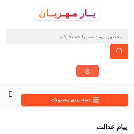
یــار مـهـربــان
دسته‌ بندی محصولات
پیام عدالت