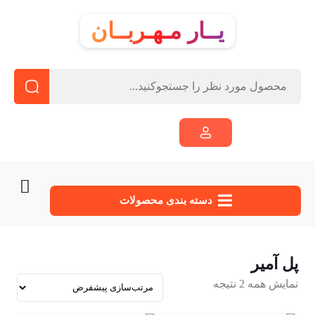
یــار مـهـربــان
دسته‌ بندی محصولات
پل آمیر
نمایش همه 2 نتیجه