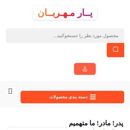
یــار مـهـربــان
دسته‌ بندی محصولات
پدر! مادر! ما متهمیم