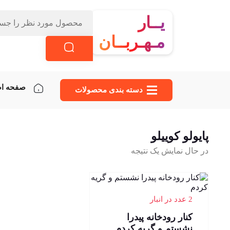
یــار
مـهـربــان
صفحه ا
دسته‌ بندی محصولات
پایولو کوییلو
در حال نمایش یک نتیجه
2 عدد در انبار
کنار رودخانه پیدرا
نشستم و گریه کردم