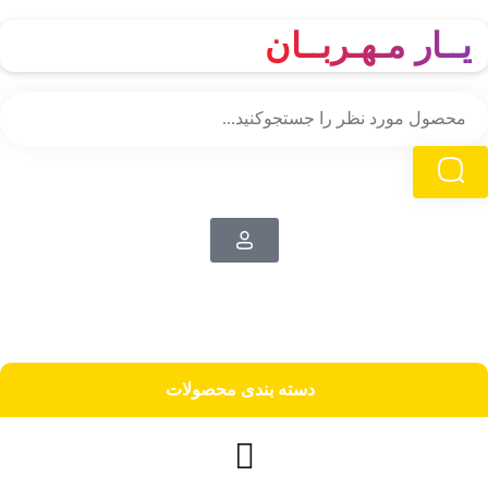
یــار مـهـربــان
دسته‌ بندی محصولات