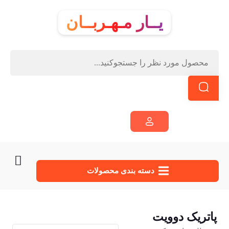
یــار مـهـربــان
دسته‌ بندی محصولات
پاتریک دوویت