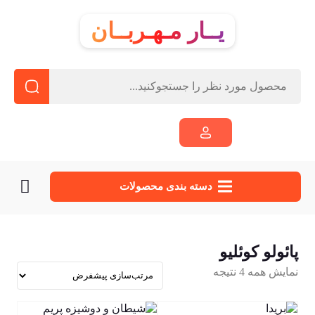
یــار مـهـربــان
دسته‌ بندی محصولات
پائولو کوئلیو
نمایش همه 4 نتیجه