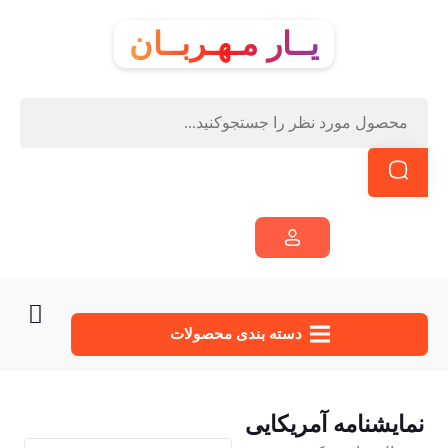
یــار مـهـربــان
دسته‌ بندی محصولات
نمایشنامه آمریکایی