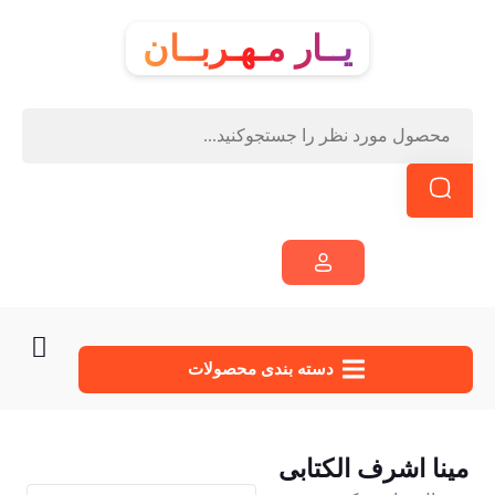
یــار مـهـربــان
دسته‌ بندی محصولات
مینا اشرف الکتابی