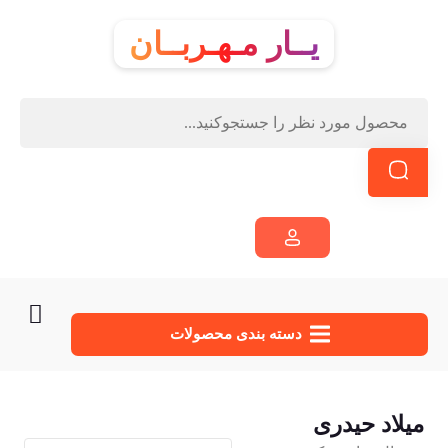
یــار مـهـربــان
دسته‌ بندی محصولات
میلاد حیدری