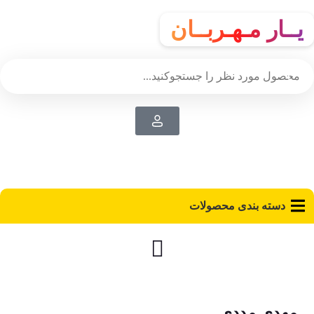
یــار مـهـربــان
دسته‌ بندی محصولات
مهدی مددی