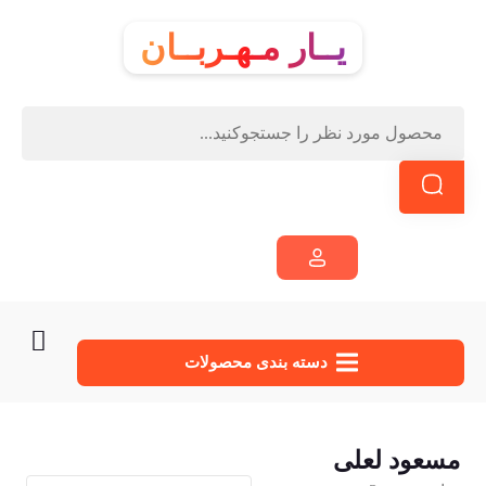
یــار مـهـربــان
دسته‌ بندی محصولات
مسعود لعلی